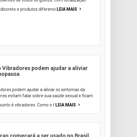
clientes de todos os gostos. Com localização
discreto e produtos diferenci
LEIA MAIS
 Vibradores podem ajudar a aliviar
nopausa
dores podem ajudar a aliviar os sintomas da
es evitam falar sobre sua saúde sexual e ficam
sunto é vibradores. Como o t
LEIA MAIS
cas começará a ser usado no Brasil