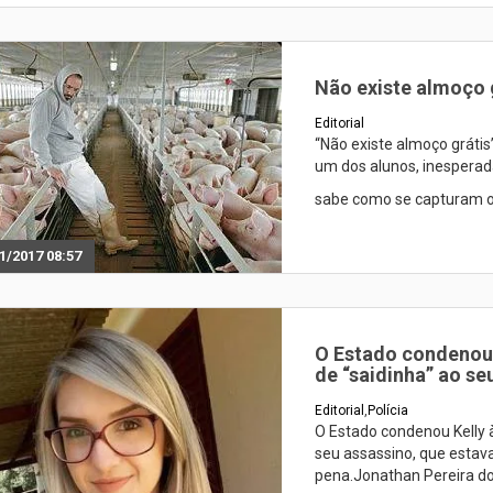
Não existe almoço 
Editorial
“Não existe almoço gráti
um dos alunos, inespera
sabe como se capturam o
1/2017 08:57
O Estado condenou K
de “saidinha” ao se
Editorial
,
Polícia
O Estado condenou Kelly à
seu assassino, que estav
pena.Jonathan Pereira do