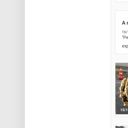
A 
16/
“Pe
exp
15/1