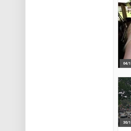
04/1
30/1