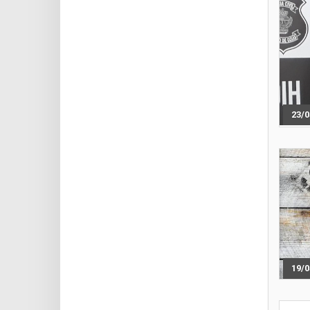
23/0
19/0