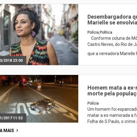
Desembargadora que
Marielle se envolv
Polícia
,
Política
Conforme coluna de Môn
Castro Neves, do Rio de J
que a vereadora Marielle
3/2018 23:00
Homem mata a ex-n
morte pela popula
Polícia
Um homem foi espancado a
matar a ex-namorada a f
1/2017 11:52
Folha de S.Paulo, o crim
IA MAIS