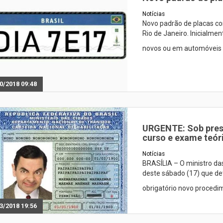
Notícias
Novo padrão de placas co
Rio de Janeiro. Inicialme
novos ou em automóveis 
0/2018 09:48
URGENTE: Sob pres
curso e exame teór
Notícias
BRASÍLIA – O ministro das
deste sábado (17) que de
obrigatório novo procedi
3/2018 19:56