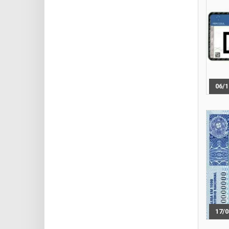
06/1
17/0