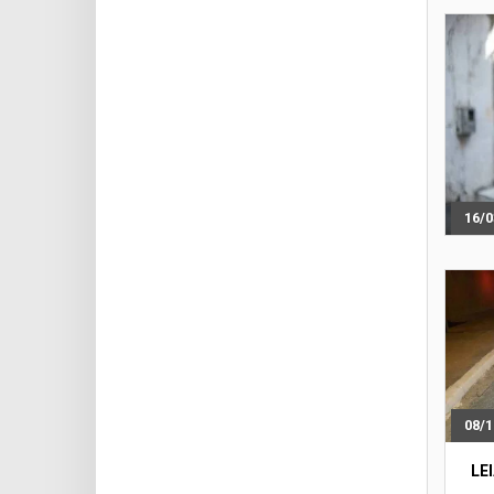
16/0
08/1
LE