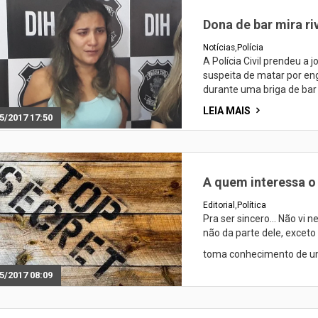
Dona de bar mira ri
Notícias
,
Polícia
A Polícia Civil prendeu a
suspeita de matar por en
durante uma briga de bar
LEIA MAIS
5/2017 17:50
A quem interessa o
Editorial
,
Política
Pra ser sincero… Não vi 
não da parte dele, exceto
toma conhecimento de um
5/2017 08:09