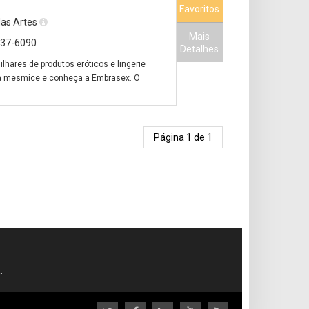
Favoritos
das Artes
Mais
537-6090
Detalhes
hares de produtos eróticos e lingerie
 da mesmice e conheça a Embrasex. O
Página 1 de 1
.